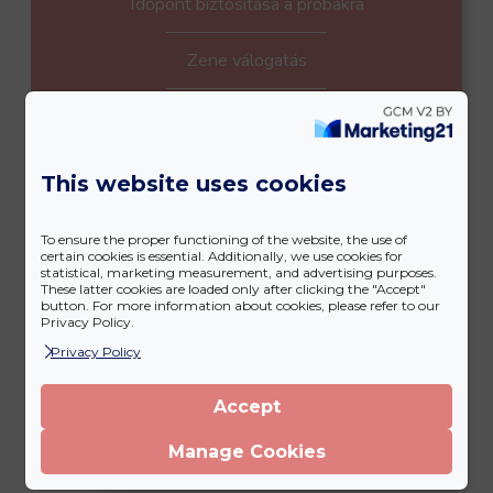
Időpont biztosítása a próbákra
Zene válogatás
Választott zenék összemixelése
Garantálom, hogy időben felkészültök, a lehető
This website uses cookies
legjobbat kihozva belőletek
To ensure the proper functioning of the website, the use of
Helyszíni főpróba
certain cookies is essential. Additionally, we use cookies for
statistical, marketing measurement, and advertising purposes.
These latter cookies are loaded only after clicking the "Accept"
button. For more information about cookies, please refer to our
Egyéb felmerülő speciális kérés megoldása
Privacy Policy.
Privacy Policy
Tánc videóra rögzítése, hogy otthon is tudjátok
gyakorolni
Accept
Manage Cookies