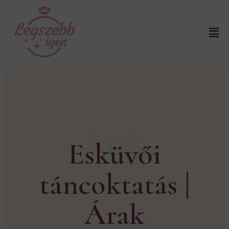
Árak
Esküvői
táncoktatás |
Árak