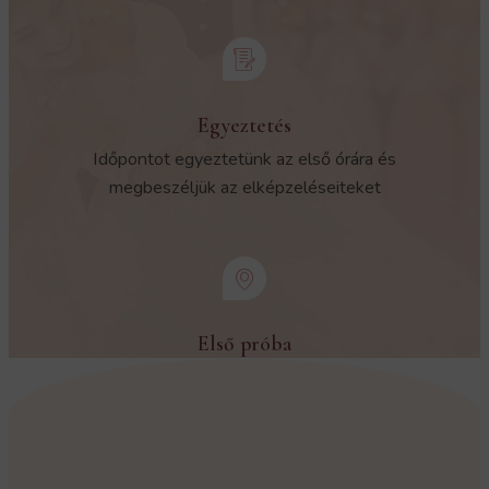
Egyeztetés
Időpontot egyeztetünk az első órára és
megbeszéljük az elképzeléseiteket
Első próba
Találkozunk az első próbán a táncteremben